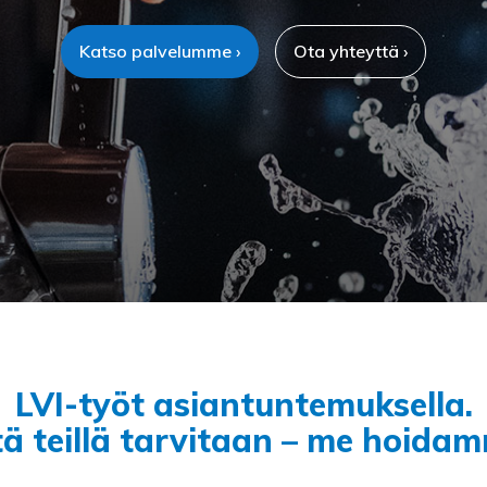
Katso palvelumme ›
Ota yhteyttä ›
LVI-työt asiantuntemuksella.
tä teillä tarvitaan – me hoidam