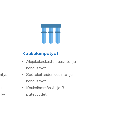
Kaukolämpötyöt
Alajakokeskusten uusinta- ja
korjaustyöt
mitys
Säätölaitteiden uusinta- ja
korjaustyöt
u
Kaukolämmön A- ja B-
IV-
pätevyydet