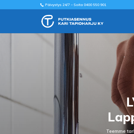
Päivystys 24/7 – Soita 0400 550 901
L
Lapp
Teemme tarkk