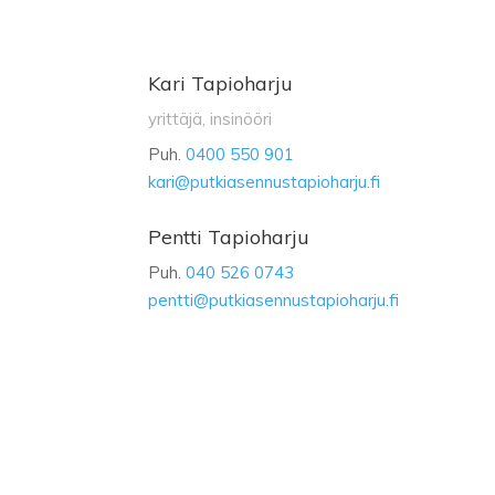
Kari Tapioharju
yrittäjä, insinööri
Puh.
0400 550 901
kari@putkiasennustapioharju.fi
Pentti Tapioharju
Puh.
040 526 0743
pentti@putkiasennustapioharju.fi