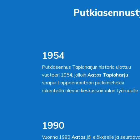
Putkiasennusty
1954
Putkiasennus Tapioharjun historia ulottuu
vuoteen 1954, jolloin
Aatos Tapioharju
saapui Lappeenrantaan putkimieheksi
rakenteilla olevan keskussairaalan työmaalle.
1990
Vuonna 1990
Aatos
jäi eläkkeelle ja seuraav