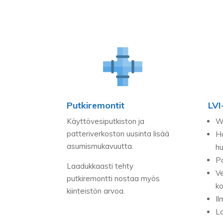
Putkiremontit
LVI
Käyttövesiputkiston ja
W
patteriverkoston uusinta lisää
H
asumismukavuutta.
hu
Pa
Laadukkaasti tehty
Ve
putkiremontti nostaa myös
ko
kiinteistön arvoa.
Il
La