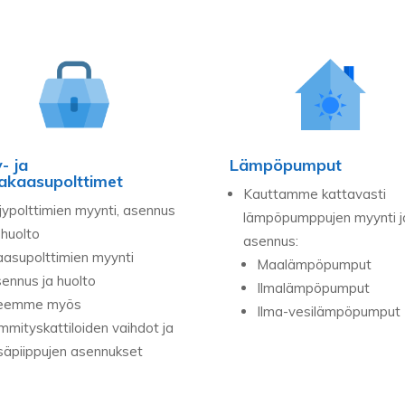
y- ja
Lämpöpumput
kaasupolttimet
Kauttamme kattavasti
jypolttimien myynti, asennus
lämpöpumppujen myynti j
 huolto
asennus:
asupolttimien myynti
Maalämpöpumput
ennus ja huolto
Ilmalämpöpumput
eemme myös
Ilma-vesilämpöpumput
mmityskattiloiden vaihdot ja
säpiippujen asennukset