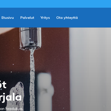
Etusivu
Palvelut
Yritys
Ota yhteyttä
öt
rjala
 on laadukas.