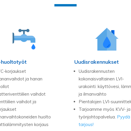
-huoltotyöt
Uudisrakennukset
C-korjaukset
Uudisrakennusten
ananvaihdot ja hanan
kokonaisvaltainen LVI-
ollot
urakointi: käyttövesi, läm
tteriventtiilien vaihdot
ja ilmanvaihto
nttiilien vaihdot ja
Pientalojen LVI-suunnittel
rjaukset
Tarjoamme myös KVV- ja 
manvaihtokoneiden huolto
työnjohtopalvelua.
Pyydä
ttialämmitysten korjaus
tarjous!