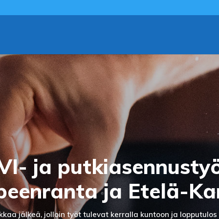
VI- ja putkiasennusty
eenranta ja Etelä-Ka
aa jälkeä, jolloin työt tulevat kerralla kuntoon ja lopputulos