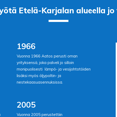
ötä Etelä-Karjalan alueella j
1966
Vuonna 1966 Aatos perusti oman
yrityksensä, joka palveli jo silloin
monipuolisesti lämpö- ja vesijohtotöiden
lisäksi myös öljypoltin- ja
nestekaasuasennuksissa.
2005
a
Vuonna 2005 perustettiin