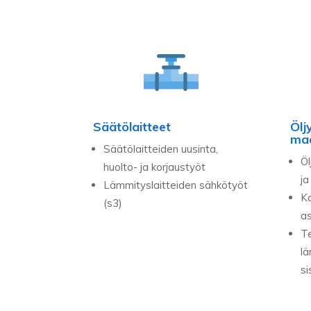
Säätölaitteet
Ölj
maa
Säätölaitteiden uusinta,
Öl
huolto- ja korjaustyöt
ja
Lämmityslaitteiden sähkötyöt
Ka
(s3)
as
T
lä
si